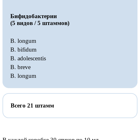
Бифидобактерии
(5 видов / 5 штаммов)
B. longum
B. bifidum
B. adolescentis
B. breve
B. longum
Всего 21 штамм
В каждой коробке 30 стиков по 10 мл.