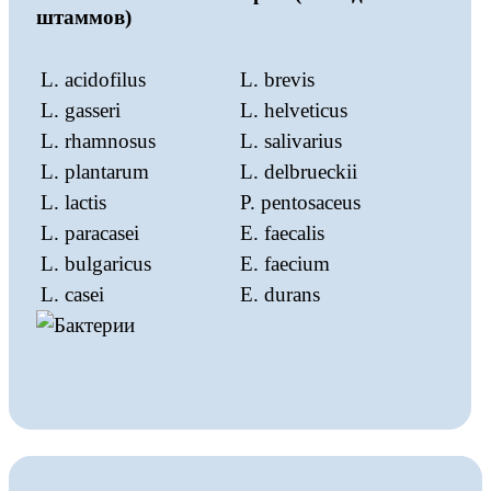
штаммов)
L. acidofilus
L. brevis
L. gasseri
L. helveticus
L. rhamnosus
L. salivarius
L. plantarum
L. delbrueckii
L. lactis
P. pentosaceus
L. paracasei
E. faecalis
L. bulgaricus
E. faecium
L. casei
E. durans