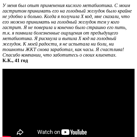
У меня был опыт применения кислого метабиотика. С моим
гастритом принимать его на голодный желудок было крайне
не удобно и больно. Когда я получила Х код, мне сказали, что
его можно принимать на голодный желудок тем у кого
гастрит. Я не поверила и конечно было страшно его пить,
т.к. я помнила болезненные ощущения от предыдущего
метабиотика. Я рискнула и выпила Х код на голодный
желудок. К моей радости, я не испытала ни боли, ни
тошноты ЖКТ снова заработал, как часы. Я счастлива!
Спасибо компании, что заботитесь о своих клиентах.
К.К., 41 год